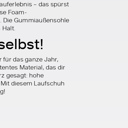
Lauferlebnis – das spürst
onse Foam-
ub. Die Gummiaußensohle
 Halt.
selbst!
r für das ganze Jahr,
entes Material, das dir
urz gesagt: hohe
 Mit diesem Laufschuh
g!