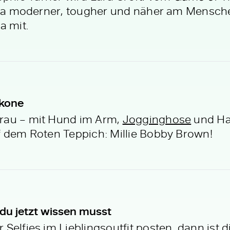
 Lara moderner, tougher und näher am Mensch
a mit.
Ikone
Frau – mit Hund im Arm,
Jogginghose
und Ha
f dem Roten Teppich: Millie Bobby Brown!
 du jetzt wissen musst
Selfies im Lieblingsoutfit posten, dann ist d