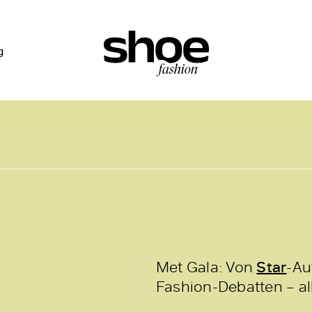
g
a
Met Gala: Von
Star
-Au
Fashion-Debatten – al