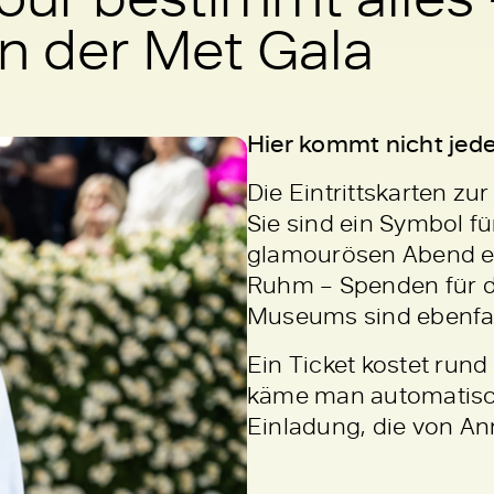
n der Met Gala
Hier kommt nicht jede
Die Eintrittskarten zu
Sie sind ein Symbol fü
glamourösen Abend er
Ruhm – Spenden für d
Museums sind ebenfall
Ein Ticket kostet rund
käme man automatisch z
Einladung, die von A