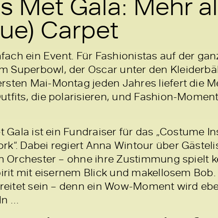
 Met Gala: Mehr al
lue) Carpet
nfach ein Event. Für Fashionistas auf der gan
 Superbowl, der Oscar unter den Kleiderbälle
rsten Mai-Montag jeden Jahres liefert die Me
utfits, die polarisieren, und Fashion-Momen
et Gala ist ein Fundraiser für das „Costume In
rk“. Dabei regiert Anna Wintour über Gästel
in Orchester – ohne ihre Zustimmung spielt ke
Spirit mit eisernem Blick und makellosem Bob
bereitet sein – denn ein Wow-Moment wird eb
ln …