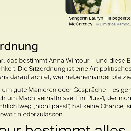
Sängerin Lauryn Hill begeiste
McCartney.
© Dimitrios Kambo
ordnung
ar, das bestimmt Anna Wintour – und diese E
chkeit. Die Sitzordnung ist eine Art politisch
s darauf achtet, wer nebeneinander platzier
r um gute Manieren oder Gespräche – es geh
 um Machtverhältnisse. Ein Plus-1, der nicht
chlichtweg „nicht passt“, hat keine Chance, 
welt niederzulassen.
ur bestimmt alles 