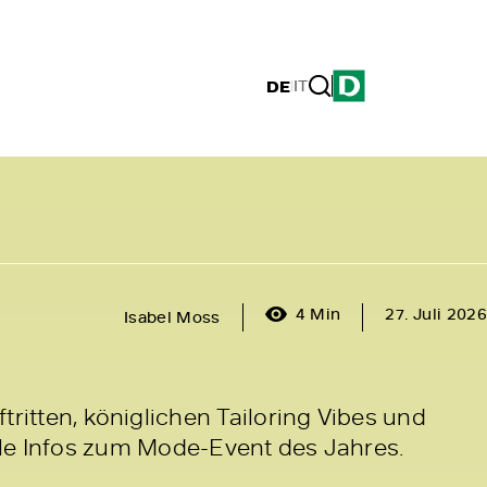
DE
|
IT
4 Min
27. Juli 2026
Isabel Moss
ftritten, königlichen Tailoring Vibes und
le Infos zum Mode-Event des Jahres.