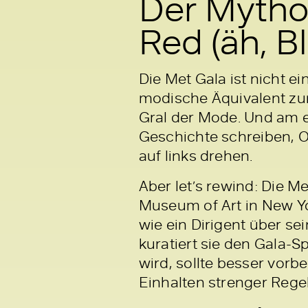
Der Mythos
Red (äh, B
Die Met Gala ist nicht ei
modische Äquivalent zum
Gral der Mode. Und am e
Geschichte schreiben, O
auf links drehen.
Aber let’s rewind: Die M
Museum of Art in New Yo
wie ein Dirigent über se
kuratiert sie den Gala-
wird, sollte besser vor
Einhalten strenger Rege