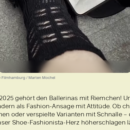
Loaded
:
100.00%
/
Unmute
 Filmhamburg / Marten Mochel
2025 gehört den Ballerinas mit Riemchen! Un
ndern als Fashion-Ansage mit Attitüde. Ob c
en oder verspielte Varianten mit Schnalle – 
unser Shoe-Fashionista-Herz höherschlagen l