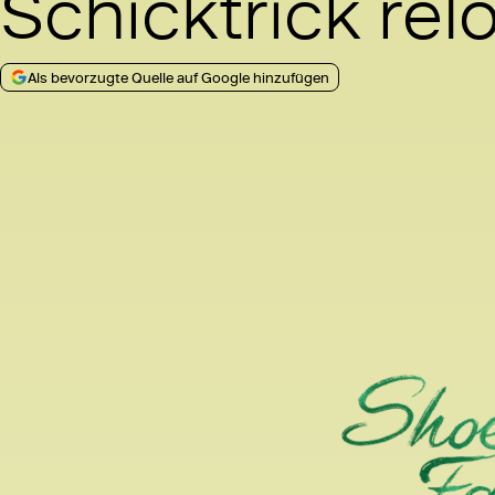
Schicktrick re
Als bevorzugte Quelle auf Google hinzufügen