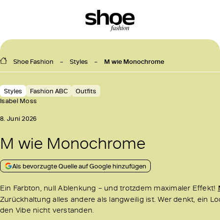
Shoe Fashion
Styles
M wie Monochrome
Styles
Fashion ABC
Outfits
Isabel Moss
8. Juni 2026
M wie Monochrome
Als bevorzugte Quelle auf Google hinzufügen
Ein Farbton, null Ablenkung – und trotzdem maximaler Effekt!
Zurückhaltung alles andere als langweilig ist. Wer denkt, ein L
den Vibe nicht verstanden.