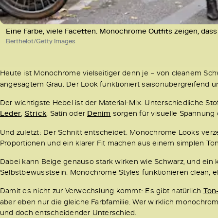
Eine Farbe, viele Facetten. Monochrome Outfits zeigen, das
Berthelot/Getty Images
Heute ist Monochrome vielseitiger denn je – von cleanem Sch
angesagtem Grau. Der Look funktioniert saisonübergreifend un
Der wichtigste Hebel ist der Material-Mix. Unterschiedliche Sto
Leder
,
Strick
, Satin oder
Denim
sorgen für visuelle Spannung o
Und zuletzt: Der Schnitt entscheidet. Monochrome Looks verz
Proportionen und ein klarer Fit machen aus einem simplen Ton
Dabei kann Beige genauso stark wirken wie Schwarz, und ein 
Selbstbewusstsein. Monochrome Styles funktionieren clean, el
Damit es nicht zur Verwechslung kommt: Es gibt natürlich
Ton
aber eben nur die gleiche Farbfamilie. Wer wirklich monochro
und doch entscheidender Unterschied.