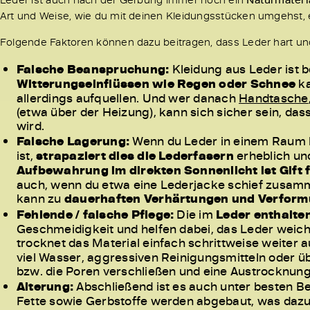
Art und Weise, wie du mit deinen Kleidungsstücken umgehst, ei
Folgende Faktoren können dazu beitragen, dass Leder hart un
Falsche Beanspruchung:
Kleidung aus Leder ist b
Witterungseinflüssen wie Regen oder Schnee
ka
allerdings aufquellen. Und wer danach
Handtasche
(etwa über der Heizung), kann sich sicher sein, das
wird.
Falsche Lagerung:
Wenn du Leder in einem Raum 
ist,
strapaziert dies die Lederfasern
erheblich un
Aufbewahrung im direkten Sonnenlicht ist Gift 
auch, wenn du etwa eine Lederjacke schief zusamme
kann zu
dauerhaften Verhärtungen und Verform
Fehlende / falsche Pflege:
Die im
Leder enthalte
Geschmeidigkeit und helfen dabei, das Leder weich
trocknet das Material einfach schrittweise weiter 
viel Wasser, aggressiven Reinigungsmitteln oder ü
bzw. die Poren verschließen und eine Austrocknun
Alterung:
Abschließend ist es auch unter besten Be
Fette sowie Gerbstoffe werden abgebaut, was dazu