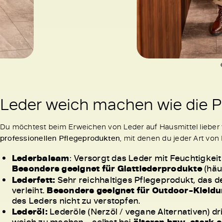
Leder weich machen wie die Pr
Du möchtest beim Erweichen von Leder auf Hausmittel lieber v
professionellen Pflegeprodukten
, mit denen du jeder Art von
Lederbalsam
: Versorgt das Leder mit Feuchtigkei
Besonders geeignet für Glattlederprodukte
(häu
Lederfett:
Sehr reichhaltiges Pflegeprodukt, das 
verleiht.
Besonders geeignet für Outdoor-Kleid
des Leders nicht zu verstopfen.
Lederöl:
Lederöle (Nerzöl / vegane Alternativen) dri
weich zu machen – selbst bei
älteren bzw. stark