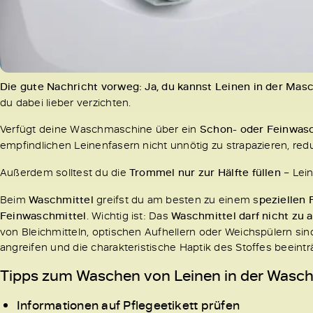
Die gute Nachricht vorweg: Ja, du kannst Leinen in der Mas
du dabei lieber verzichten.
Verfügt deine Waschmaschine über ein
Schon- oder Feinwa
empfindlichen Leinenfasern nicht unnötig zu strapazieren, red
Außerdem solltest du die
Trommel nur zur Hälfte füllen
– Lei
Beim
Waschmittel
greifst du am besten zu einem s
peziellen 
Feinwaschmittel
. Wichtig ist: Das
Waschmittel darf nicht zu 
von Bleichmitteln, optischen Aufhellern oder Weichspülern si
angreifen und die charakteristische Haptik des Stoffes beeintr
Tipps zum Waschen von Leinen in der Wasc
Informationen auf Pflegeetikett prüfen