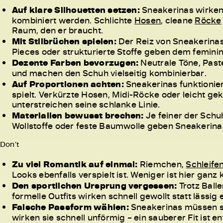
Auf klare Silhouetten setzen:
Sneakerinas wirken 
kombiniert werden. Schlichte
Hosen
, cleane
Röcke
Raum, den er braucht.
Mit Stilbrüchen spielen:
Der Reiz von Sneakerinas 
Pieces oder strukturierte Stoffe geben dem femini
Dezente Farben bevorzugen:
Neutrale Töne, Past
und machen den Schuh vielseitig kombinierbar.
Auf Proportionen achten:
Sneakerinas funktionie
spielt. Verkürzte Hosen, Midi-Röcke oder leicht g
unterstreichen seine schlanke Linie.
Materialien bewusst brechen:
Je feiner der Schu
Wollstoffe oder feste Baumwolle geben Sneakerinas 
Don’t
Zu viel Romantik auf einmal:
Riemchen,
Schleife
Looks ebenfalls verspielt ist. Weniger ist hier ganz 
Den sportlichen Ursprung vergessen:
Trotz Balle
formelle Outfits wirken schnell gewollt statt lässig 
Falsche Passform wählen:
Sneakerinas müssen sit
wirken sie schnell unförmig – ein sauberer Fit ist e