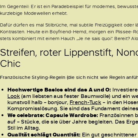
Im Gegenteil: Er ist ein Paradebeispiel für modernes, bewusstes 
kurzlebige Modewellen erhebt.
Dafür dürfen es mal Stilbrüche, mal subtile Freizügigkeit oder l
Kontrasten. Heute ein Boyfriend-Hemd, morgen ein Plissee-R
stets kombiniert mit einem Hauch „Je ne sais quoi“. Bereit? Alo
Streifen, roter Lippenstift, No
Chic
Französische Styling-Regeln (die sich nicht wie Regeln anfüh
Hochwertige Basics sind das A und O:
Investiere
Look
(am liebsten aus fester Baumwolle) und ein we
kunstvoll halb – bonjour,
French-Tuck
– in den Hosen
Kompromisslösung. Sie sind das Fundament deines 
We celebrate: Capsule Wardrobe:
Französinnen b
auf – Stücke, die sie über Jahre begleiten. Das E
Stil im Alltag.
Qualität schlägt Quantität:
Ein gut geschnittener