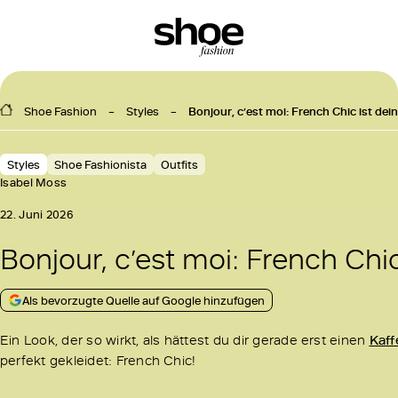
Shoe Fashion
Styles
Bonjour, c’est moi: French Chic ist dei
Styles
Shoe Fashionista
Outfits
Isabel Moss
22. Juni 2026
Bonjour, c’est moi: French Chic
Als bevorzugte Quelle auf Google hinzufügen
Ein Look, der so wirkt, als hättest du dir gerade erst einen
Kaff
perfekt gekleidet: French Chic!