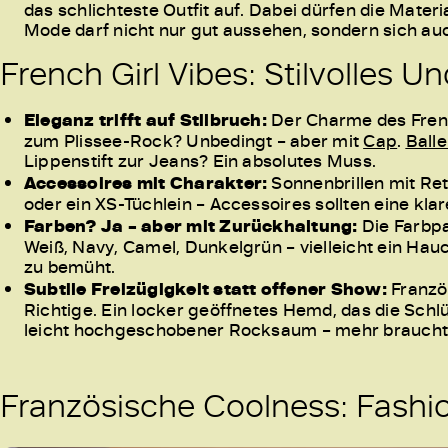
das schlichteste Outfit auf. Dabei dürfen die Materi
Mode darf nicht nur gut aussehen, sondern sich au
French Girl Vibes: Stilvolles 
Eleganz trifft auf Stilbruch:
Der Charme des Frenc
zum Plissee-Rock? Unbedingt – aber mit
Cap
.
Balle
Lippenstift zur Jeans? Ein absolutes Muss.
Accessoires mit Charakter:
Sonnenbrillen mit Ret
oder ein XS-Tüchlein – Accessoires sollten eine klar
Farben? Ja – aber mit Zurückhaltung:
Die Farbpa
Weiß, Navy, Camel, Dunkelgrün – vielleicht ein Hau
zu bemüht.
Subtile Freizügigkeit statt offener Show:
Französ
Richtige. Ein locker geöffnetes Hemd, das die Schlü
leicht hochgeschobener Rocksaum – mehr braucht e
Französische Coolness: Fashi