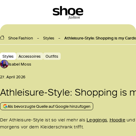
Shoe Fashion
Styles
Athleisure-Style: Shopping is my Card
Styles
Accessoires
Outfits
Isabel Moss
27. April 2026
Athleisure-Style: Shopping is 
Als bevorzugte Quelle auf Google hinzufügen
Der Athleisure-Style ist so viel mehr als
Leggings
,
Hoodie
und
morgens vor dem Kleiderschrank trifft.