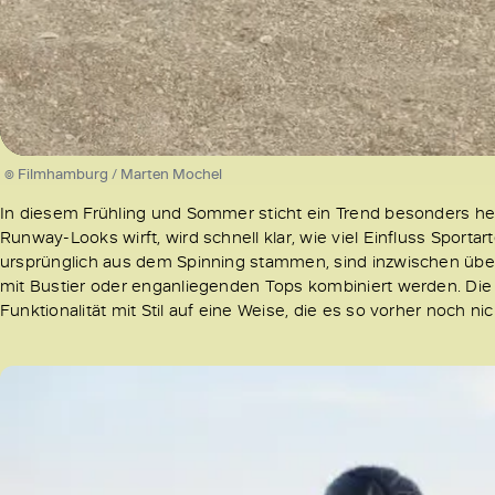
/
Unmute
© Filmhamburg / Marten Mochel
In diesem Frühling und Sommer sticht ein Trend besonders her
Runway-Looks wirft, wird schnell klar, wie viel Einfluss Spor
ursprünglich aus dem Spinning stammen, sind inzwischen über
mit Bustier oder enganliegenden Tops kombiniert werden. Die 
Funktionalität mit Stil auf eine Weise, die es so vorher noch nic