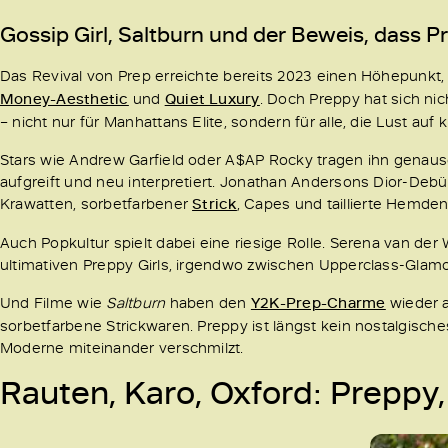
Gossip Girl, Saltburn und der Beweis, dass P
Das Revival von Prep erreichte bereits 2023 einen Höhepunkt, 
Money-Aesthetic
und
Quiet Luxury
. Doch Preppy hat sich nic
– nicht nur für Manhattans Elite, sondern für alle, die Lust au
Stars wie Andrew Garfield oder A$AP Rocky tragen ihn genaus
aufgreift und neu interpretiert. Jonathan Andersons Dior-Debüt
Krawatten, sorbetfarbener
Strick
, Capes und taillierte Hemden.
Auch Popkultur spielt dabei eine riesige Rolle. Serena van de
ultimativen Preppy Girls, irgendwo zwischen Upperclass-Glam
Und Filme wie
Saltburn
haben den
Y2K-Prep-Charme
wieder a
sorbetfarbene Strickwaren. Preppy ist längst kein nostalgische
Moderne miteinander verschmilzt.
Rauten, Karo, Oxford: Preppy,