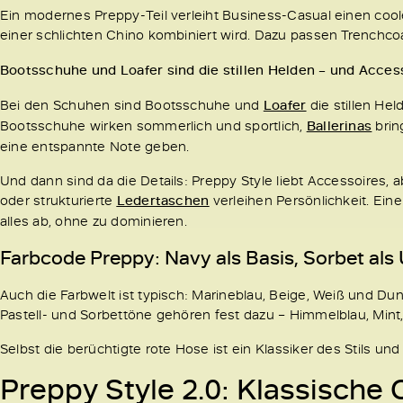
Ein modernes Preppy-Teil verleiht Business-Casual einen coo
einer schlichten Chino kombiniert wird. Dazu passen Trench
Bootsschuhe und Loafer sind die stillen Helden – und Acce
Bei den Schuhen sind Bootsschuhe und
Loafer
die stillen He
Bootsschuhe wirken sommerlich und sportlich,
Ballerinas
brin
eine entspannte Note geben.
Und dann sind da die Details: Preppy Style liebt Accessoires, a
oder strukturierte
Ledertaschen
verleihen Persönlichkeit. Ein
alles ab, ohne zu dominieren.
Farbcode Preppy: Navy als Basis, Sorbet als
Auch die Farbwelt ist typisch: Marineblau, Beige, Weiß und Dunk
Pastell- und Sorbettöne gehören fest dazu – Himmelblau, Mint,
Selbst die berüchtigte rote Hose ist ein Klassiker des Stils un
Preppy Style 2.0: Klassische