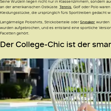
Seine Wurzeln liegen nicht nur in Klassenzimmern, sondern au
an der amerikanischen Ostküste.
Tennis
, Golf oder Polo waren 
Kleidungsstücke, die ursprünglich fürs Sporttreiben gedacht wa
Langärmelige Poloshirts, Strickoberteile oder
Sneaker
wurden p
wurden aufgebrochen, und es entstand eine sportliche Versio
Facetten gehört.
Der College-Chic ist der sma