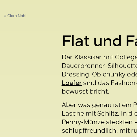
© Clara Nabi
Flat und F
Der Klassiker mit Colle
Dauerbrenner-Silhouett
Dressing. Ob chunky ode
Loafer
sind das Fashion-C
bewusst bricht.
Aber was genau ist ein
Lasche mit Schlitz, in d
Penny-Münze steckten – 
schlupffreundlich, mit r