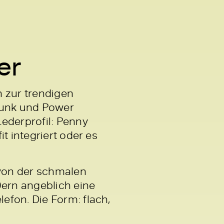
er
h zur trendigen
Punk und Power
ederprofil: Penny
t integriert oder es
von der schmalen
0ern angeblich eine
efon. Die Form: flach,