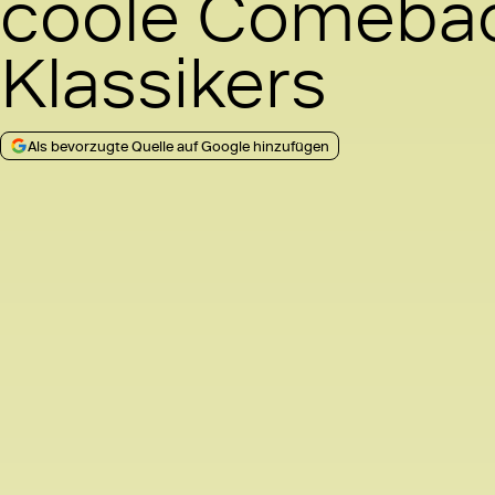
coole Comeba
Klassikers
Als bevorzugte Quelle auf Google hinzufügen