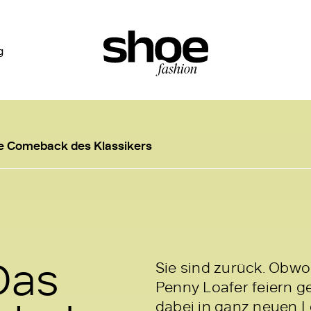
g
le Comeback des Klassikers
Das
Sie sind zurück. Obwoh
Penny Loafer feiern g
dabei in ganz neuen L