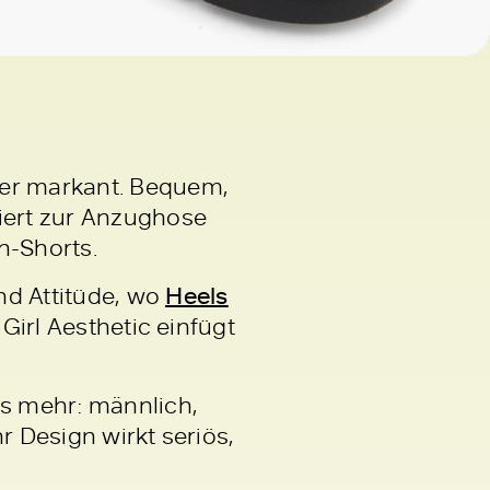
ber markant. Bequem,
niert zur Anzughose
n-Shorts.
nd Attitüde, wo
Heels
Girl Aesthetic einfügt
ls mehr: männlich,
r Design wirkt seriös,