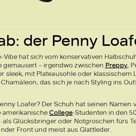
ab: der Penny Loaf
ge-Vibe hat sich vom konservativen Halbschu
e gemausert – irgendwo zwischen
Preppy
, 
r sleek, mit Plateausohle oder klassischem L
hamäleon, das sich je nach Styling ins Outfi
 Penny Loafer? Der Schuh hat seinen Namen 
ie amerikanische
College
-Studenten in den 5
als Glücksbringer oder Notgroschen fürs Tel
under Front und meist aus Glattleder.