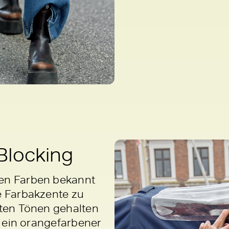
Blocking
len Farben bekannt
ge Farbakzente zu
ften Tönen gehalten
r ein orangefarbener