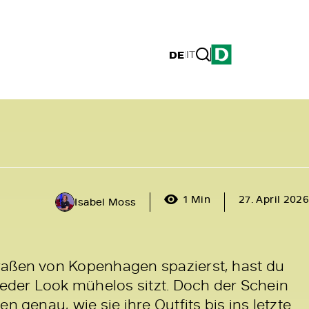
DE
|
IT
1 Min
27. April 2026
Isabel Moss
raßen von Kopenhagen spazierst, hast du
 jeder Look mühelos sitzt. Doch der Schein
en genau, wie sie ihre Outfits bis ins letzte