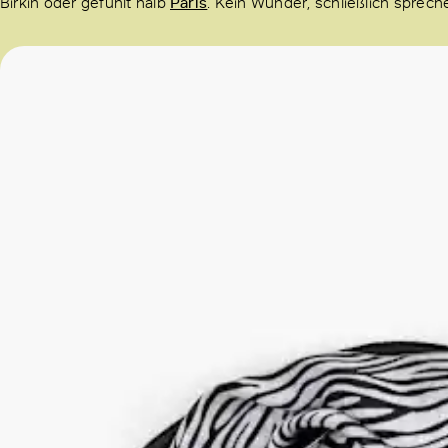
Birkin oder gefühlt halb
Paris
. Kein Wunder, schließlich sprech