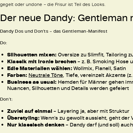
gegelt oder undone – die Frisur ist Teil des Looks.
Der neue Dandy: Gentleman m
Dandy Dos und Don’ts – das Gentleman-Manifest
Do:
Silhouetten mixen:
Oversize zu Slimfit, Tailoring
Klassik mit Ironie brechen
– z. B. Smoking Hose 
Edle Materialien wählen:
Wollmix, Flanell, Satin
Farben:
Neutrale Töne
, Tiefe, vereinzelt Akzente 
Business as usual:
Hemden für Männer gehen imme
Nuancen, Silhouetten und Details werden gefeiert
Don’t:
Zuviel auf einmal
– Layering ja, aber mit Struktur
Überstyling:
Wenn’s zu gewollt aussieht, geht der 
Nur klassisch denken
– Dandy darf (und soll) auch