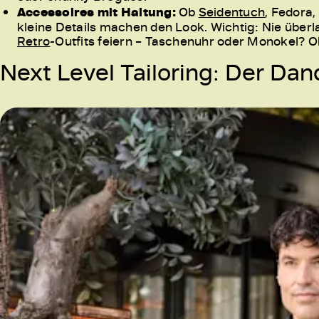
Accessoires mit Haltung:
Ob
Seidentuch
, Fedora
kleine Details machen den Look. Wichtig: Nie überlad
Retro
-Outfits feiern – Taschenuhr oder Monokel? O
Next Level Tailoring: Der Da