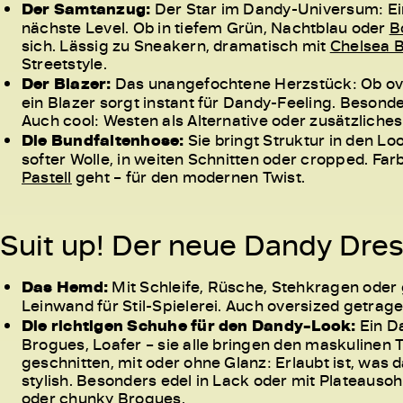
Der Samtanzug:
Der Star im Dandy-Universum: Ei
nächste Level. Ob in tiefem Grün, Nachtblau oder
B
sich. Lässig zu Sneakern, dramatisch mit
Chelsea 
Streetstyle.
Der Blazer:
Das unangefochtene Herzstück: Ob overs
ein Blazer sorgt instant für Dandy-Feeling. Beson
Auch cool: Westen als Alternative oder zusätzliche
Die Bundfaltenhose:
Sie bringt Struktur in den Lo
softer Wolle, in weiten Schnitten oder cropped. Far
Pastell
geht – für den modernen Twist.
Suit up! Der neue Dandy Dres
Das Hemd:
Mit Schleife, Rüsche, Stehkragen oder 
Leinwand für Stil-Spielerei. Auch oversized getrag
Die richtigen Schuhe für den Dandy-Look:
Ein Da
Brogues, Loafer – sie alle bringen den maskulinen 
geschnitten, mit oder ohne Glanz: Erlaubt ist, was 
stylish. Besonders edel in Lack oder mit Plateausohl
oder chunky Brogues.