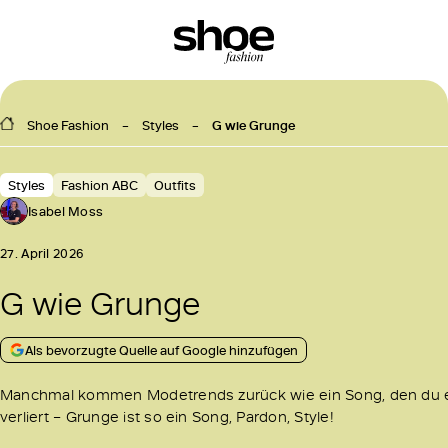
Shoe Fashion
Styles
G wie Grunge
Styles
Fashion ABC
Outfits
Isabel Moss
27. April 2026
G wie Grunge
Als bevorzugte Quelle auf Google hinzufügen
Manchmal kommen Modetrends zurück wie ein Song, den du ewi
verliert – Grunge ist so ein Song, Pardon, Style!