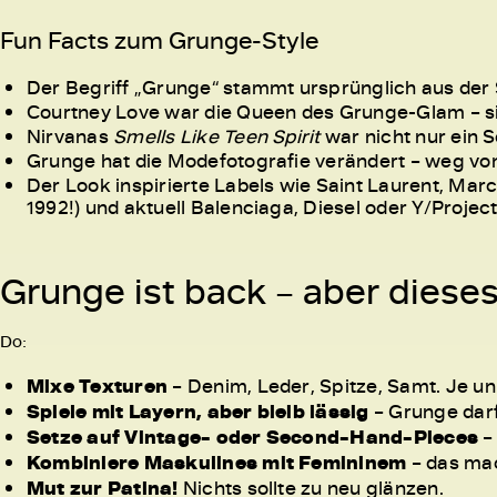
Fun Facts zum Grunge-Style
Der Begriff „Grunge“ stammt ursprünglich aus der
Courtney Love war die Queen des Grunge-Glam – s
Nirvanas
Smells Like Teen Spirit
war nicht nur ein S
Grunge hat die Modefotografie verändert – weg v
Der Look inspirierte Labels wie Saint Laurent, Marc
1992!) und aktuell Balenciaga, Diesel oder Y/Projec
Grunge ist back – aber dieses
Do:
Mixe Texturen
– Denim, Leder, Spitze, Samt. Je u
Spiele mit Layern, aber bleib lässig
– Grunge darf
Setze auf Vintage- oder Second-Hand-Pieces
– 
Kombiniere Maskulines mit Femininem
– das ma
Mut zur Patina!
Nichts sollte zu neu glänzen.