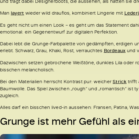
und trägt dabei Designerboots, die aussehen, als hätten sie d
Man
layert
wieder wild drauflos, kombiniert Lingerie mit
Leder
Es geht nicht um einen Look – es geht um das Statement dahi
emotional: ein Gegenentwurf zur digitalen Perfektion.
Dabei lebt die Grunge-Farbpalette von gedämpften, erdigen un
erlebt. Schwarz, Grau, Khaki, Rost, verrauchtes
Bordeaux
und v
Dazwischen setzen gebrochene Weißtöne, dunkles Lila oder r
bisschen melancholisch.
Bei den Materialien herrscht Kontrast pur: weicher
Strick
triff
Baumwolle. Das Spiel zwischen „rough“ und „romantisch“ ist ty
zugleich.
Alles darf ein bisschen lived-in aussehen: Fransen, Patina, W
Grunge ist mehr Gefühl als e