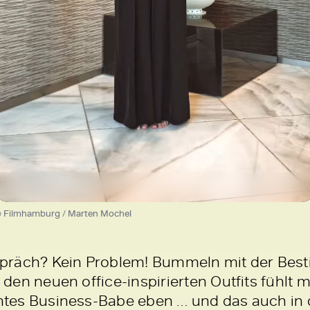
Loaded
:
100.00%
/
Unmute
 Filmhamburg / Marten Mochel
räch? Kein Problem! Bummeln mit der Bestie
In den neuen office-inspirierten Outfits fühlt
chtes Business-Babe eben … und das auch in d