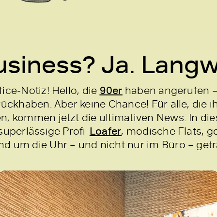
siness? Ja. Langwe
ice-Notiz! Hello, die
90er
haben angerufen –
rückhaben. Aber keine Chance! Für alle, die i
n, kommen jetzt die ultimativen News: In di
superlässige Profi-
Loafer
, modische Flats, 
d um die Uhr – und nicht nur im Büro – get