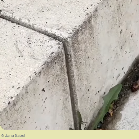
/
Unmute
© Jana Säbel