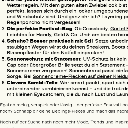
Wetterregeln. Mit dem guten alten Zwiebellook bist 
perfekt, lassen sich durch ein locker umgebundene
und Windschutz sind. Und ganz ehrlich? Layering pa
Regenponcho nicht vergessen!
Die perfekte Festival-Bag
Ob Crossbody,
Gürtel
Leichtes für Handy, Geld & Co. Und: am besten han
Schuhe? Besser praktisch mit Stil
Setze unbedin
staubigen Wegen wirst du deinen
Sneakern
,
Boots
o
Blasenpflaster für den Notfall einpacken!
Sonnenschutz mit Statement
UV-Schutz ist kein 
Cap
oder übergroßer Brille setzt du ein Statement 
Sonnencreme vergessen! Sonnenbrand passt einfach
Sorge: Bei
Sonnencreme-Flecken auf deiner Kleid
Clevere Kombi-Teile
Wer smart packt, spart sich 
untereinander kombinieren kannst – und die trotzd
mit kleinen Eyecatchern, die du nach Lust und La
Egal ob rockig, verspielt oder lässig – der perfekte Festival L
noch? Schnapp dir deine Lieblings-Pieces und mach das nächs
Noch auf der Suche nach noch mehr Mode, Trends und Inspir