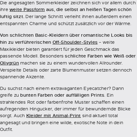
Die angesagten Sommerkleider zeichnen sich vor allem durch
ihre
weite Passform
aus, die selbst an heißen Tagen schön
luftig sitzt.
Der lange Schnitt verleiht ihnen außerdem einen
entspannten Charme und schützt zusätzlich vor der Wärme.
Von schlichten Basic-Kleidern über romantische Looks bis
hin zu verführerischen
Off-Shoulder-Styles
– weite
Maxikleider bieten garantiert für jeden Geschmack das
passende Modell. Besonders
schlichte Farben wie Weiß oder
Olivgrün
machen sie zu einem wundervollen Allrounder.
Verspielte Details oder zarte Blumenmuster setzen dennoch
spannende Akzente.
Du suchst nach einem extravaganten Eyecatcher? Dann
greife zu
bunten Farben oder auffälligen Prints
. Ein
strahlendes Rot oder farbenfrohe Muster schaffen einen
aufregenden Hingucker, der immer für bewundernde Blicke
sorgt. Auch
Kleider mit Animal-Print
sind aktuell total
angesagt und bringen eine wilde, exotische Note in dein
Outfit.