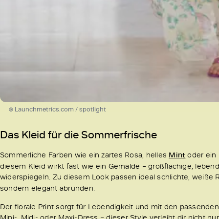
© Launchmetrics.com / spotlight
Das Kleid für die Sommerfrische
Sommerliche Farben wie ein zartes Rosa, helles
Mint
oder ein 
diesem Kleid wirkt fast wie ein Gemälde – großflächige, lebend
widerspiegeln. Zu diesem Look passen ideal schlichte, weiße
sondern elegant abrunden.
Der florale Print sorgt für Lebendigkeit und mit den passende
Mini-, Midi- oder Maxi-Dress – dieser Style verleiht dir nicht n