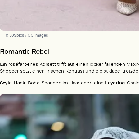
© 30Spics / GC Images
Romantic Rebel
Ein roséfarbenes Korsett trifft auf einen locker fallenden Max
Shopper setzt einen frischen Kontrast und bleibt dabei trotzd
Style-Hack:
Boho-Spangen im Haar oder feine
Layering
-Chain