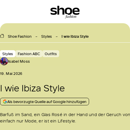
Shoe Fashion
Styles
I wie Ibiza Style
Styles
Fashion ABC
Outfits
Isabel Moss
19. Mai 2026
I wie Ibiza Style
Als bevorzugte Quelle auf Google hinzufügen
Barfuß im Sand, ein Glas Rosé in der Hand und der Geruch von s
einfach nur Mode, er ist ein Lifestyle.