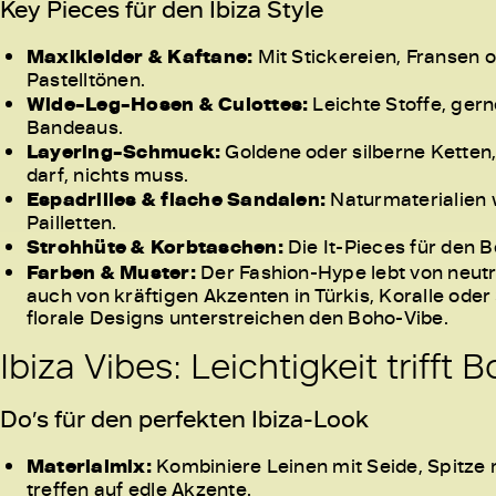
Key Pieces für den Ibiza Style
Maxikleider & Kaftane:
Mit Stickereien, Fransen o
Pastelltönen.
Wide-Leg-Hosen & Culottes:
Leichte Stoffe, ger
Bandeaus.
Layering-Schmuck:
Goldene oder silberne Ketten
darf, nichts muss.
Espadrilles & flache Sandalen:
Naturmaterialien w
Pailletten.
Strohhüte & Korbtaschen:
Die It-Pieces für den B
Farben & Muster:
Der Fashion-Hype lebt von neutr
auch von kräftigen Akzenten in Türkis, Koralle oder
florale Designs unterstreichen den Boho-Vibe.
Ibiza Vibes: Leichtigkeit trifft
Do’s für den perfekten Ibiza-Look
Materialmix:
Kombiniere Leinen mit Seide, Spitze m
treffen auf edle Akzente.