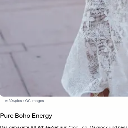
© 305pics / GC Images
Pure Boho Energy
Das gehäkelte
All-White
-Set aus Crop Top, Maxirock und passe