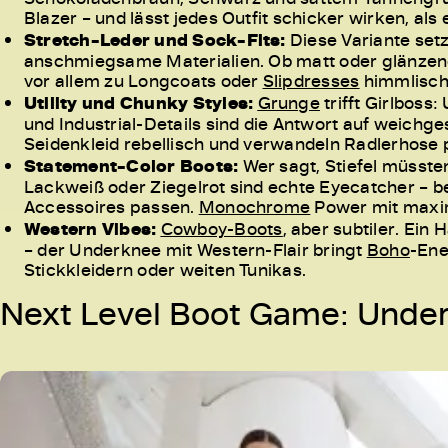
Blazer – und lässt jedes Outfit schicker wirken, als e
Stretch-Leder und Sock-Fits:
Diese Variante setz
anschmiegsame Materialien. Ob matt oder glänzend
vor allem zu Longcoats oder
Slipdresses
himmlisch 
Utility und Chunky Styles:
Grunge
trifft Girlboss
und Industrial-Details sind die Antwort auf weichg
Seidenkleid rebellisch und verwandeln Radlerhose 
Statement-Color Boots:
Wer sagt, Stiefel müsste
Lackweiß oder Ziegelrot sind echte Eyecatcher – b
Accessoires passen.
Monochrome
Power mit maxi
Western Vibes:
Cowboy-Boots
, aber subtiler. Ein
– der Underknee mit Western-Flair bringt
Boho
-Ene
Stickkleidern oder weiten Tunikas.
Next Level Boot Game: Under