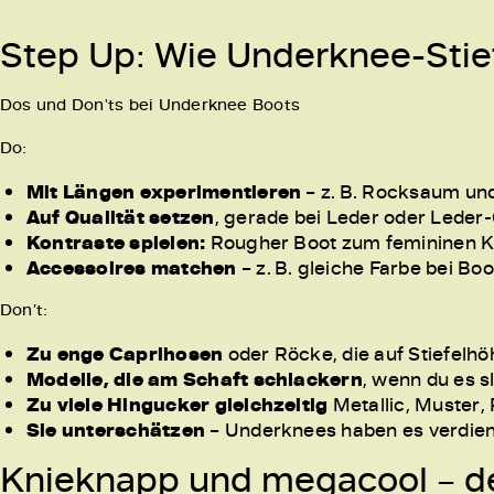
Step Up: Wie Underknee-Stie
Dos und Don'ts bei Underknee Boots
Do:
Mit Längen experimentieren
– z. B. Rocksaum un
Auf Qualität setzen
, gerade bei Leder oder Leder
Kontraste spielen:
Rougher Boot zum femininen Kle
Accessoires matchen
– z. B. gleiche Farbe bei Bo
Don’t:
Zu enge Caprihosen
oder Röcke, die auf Stiefelh
Modelle, die am Schaft schlackern
, wenn du es s
Zu viele Hingucker gleichzeitig
Metallic, Muster,
Sie unterschätzen
– Underknees haben es verdien
Knieknapp und megacool – d