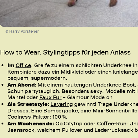
© Harry Vorsteher
How to Wear: Stylingtipps für jeden Anlass
Im
Office
: Greife zu einem schlichten Underknee i
Kombiniere dazu ein Midikleid oder einen knielangen
bequem, supermodern.
Am Abend:
Mit einem hautengen Underknee Boot, 
Schuh partytauglich. Besonders sexy: Modelle mit l
Mantel oder
Faux Fur
– Glamour Mode on.
Als Streetstyle:
Layering
gewinnt! Trage Underkne
Dresses. Eine Bomberjacke, eine Mini-Sonnenbrill
Coolness-Faktor: 100 %.
Am Wochenende:
Ob
Citytrip
oder Coffee-Run: Und
Jeansrock, weichem Pullover und Lederrucksack b