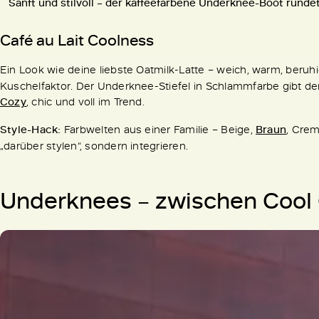
Sanft und stilvoll – der kaffeefarbene Underknee-Boot rundet
Café au Lait Coolness
Ein Look wie deine liebste Oatmilk-Latte – weich, warm, beruhig
Kuschelfaktor. Der Underknee-Stiefel in Schlammfarbe gibt de
Cozy
, chic und voll im Trend.
Style-Hack:
Farbwelten aus einer Familie – Beige,
Braun
, Crem
„darüber stylen“, sondern integrieren.
Underknees – zwischen Cool G