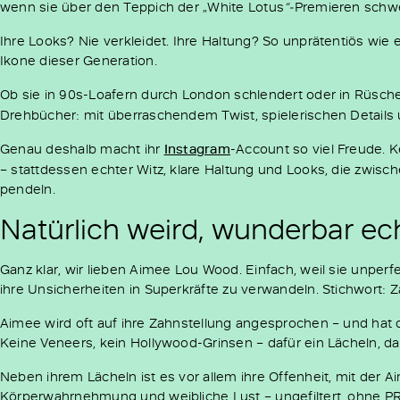
wenn sie über den Teppich der „White Lotus
“-
Premieren schweb
Ihre Looks? Nie verkleidet. Ihre Haltung? So unprätentiös wie
Ikone dieser Generation.
Ob sie in 90s-Loafern durch London schlendert oder in Rüsch
Drehbücher: mit überraschendem Twist, spielerischen Details 
Genau deshalb macht ihr
Instagram
-Account so viel Freude. 
– stattdessen echter Witz, klare Haltung und Looks, die zwisc
pendeln.
Natürlich weird, wunderbar e
Ganz klar, wir lieben Aimee Lou Wood. Einfach, weil sie unperfe
ihre Unsicherheiten in Superkräfte zu verwandeln. Stichwort: 
Aimee wird oft auf ihre Zahnstellung angesprochen – und hat d
Keine Veneers, kein Hollywood-Grinsen – dafür ein Lächeln, das
Neben ihrem Lächeln ist es vor allem ihre Offenheit, mit der 
Körperwahrnehmung und weibliche Lust – ungefiltert, ohne PR-M