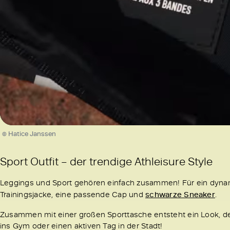
/
Unmute
© Hatice Janssen
Sport Outfit
– der trendige Athleisure Style
Leggings und Sport gehören einfach zusammen! Für ein dyn
Trainingsjacke, eine passende Cap und
schwarze Sneaker
.
Zusammen mit einer großen Sporttasche entsteht ein Look, der g
ins Gym oder einen aktiven Tag in der Stadt!