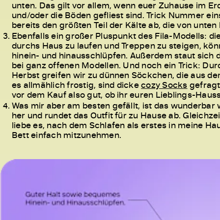
unten. Das gilt vor allem, wenn euer Zuhause im Erd
und/oder die Böden gefliest sind. Trick Nummer ein
bereits den größten Teil der Kälte ab, die von unte
Ebenfalls ein großer Pluspunkt des Fila-Modells: d
durchs Haus zu laufen und Treppen zu steigen, kö
hinein- und hinausschlüpfen. Außerdem staut sich d
bei ganz offenen Modellen. Und noch ein Trick: Durc
Herbst greifen wir zu dünnen Söckchen, die aus 
es allmählich frostig, sind dicke
cozy Socks
gefragt
vor dem Kauf also gut, ob ihr euren Lieblings-Hau
Was mir aber am besten gefällt, ist das wunderbar
her und rundet das Outfit für zu Hause ab. Gleichzei
liebe es, nach dem Schlafen als erstes in meine 
Bett einfach mitzunehmen.