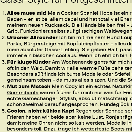
Alles muss mit!
Mein Cocker Spaniel Hope ist ein 
Baden – er ist bei allem dabei und hat total viel En
meinem neuen Rucksack. Die Hände bleiben frei – 
Grip. Funktioniert selbst auf glitschigen Waldwege
Urbaner Allrounder
Ich bin mit meinem Hund Loup 
Parks, Bürgersteige mit Kopfsteinpflaster – alles 
mein absoluter Gassi-Liebling. Sie geben Halt, pa
immer ein bisschen cool aus. Wenn ich ehrlich bin
Für kluge Kinder
Am Wochenende gehts für mich m
oft in den Wald. Damit wir alle warme Füße behalte
Besonders süß finde ich bunte Modelle oder
Stiefel
gemeinsam toben – da muss alles sitzen. Und die Sc
Mut zum Matsch
Mein Cody ist ein echtes Naturkin
Gummiboots
waren früher für mich nur was für Fest
echte Gamechanger. Stylish, absolut matschtauglich
schon zweimal darauf angesprochen. Hundeglück 
Coolen, nicht kühlen Kopf
Regen oder Schnee schr
Frieren haben wir beide aber keine Lust. Ronja trä
damit meine Ohren nicht so kalt werden. Modelle i
besonders toll. Dazu trage ich wetterfeste Boots mi