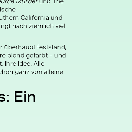
urce Murder
und The
sische
uthern California und
ngt nach ziemlich viel
or überhaupt feststand,
re blond gefärbt – und
Ihre Idee: Alle
schon ganz von alleine
: Ein