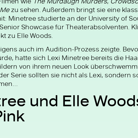
Filmen wie
The Murdaugh Murders
,
Crowdso
 Me
zu sehen. Außerdem bringt sie eine klas
: Minetree studierte an der University of So
 Senior Showcase für Theaterabsolventen. Kli
ekt zu Elle Woods.
rigens auch im Audition-Prozess zeigte. Bev
de, hatte sich Lexi Minetree bereits die Haa
ildern von ihrem neuen Look überschwemmt. 
der Serie sollten sie nicht als Lexi, sondern 
hmen…
tree und Elle Woods
Pink