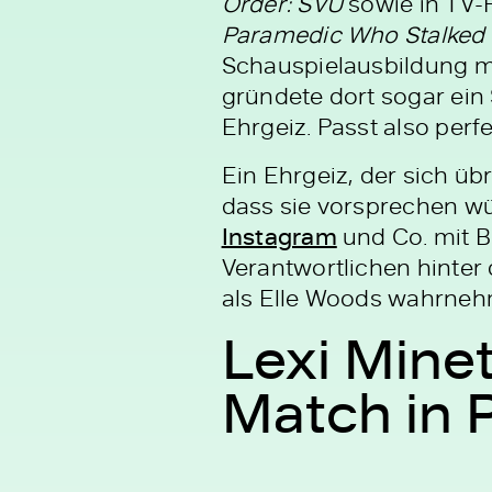
Order: SVU
sowie in TV-
Paramedic Who Stalked
Schauspielausbildung mit
gründete dort sogar ein
Ehrgeiz. Passt also perf
Ein Ehrgeiz, der sich üb
dass sie vorsprechen wür
Instagram
und Co. mit B
Verantwortlichen hinter 
als Elle Woods wahrne
Lexi Mine
Match in 