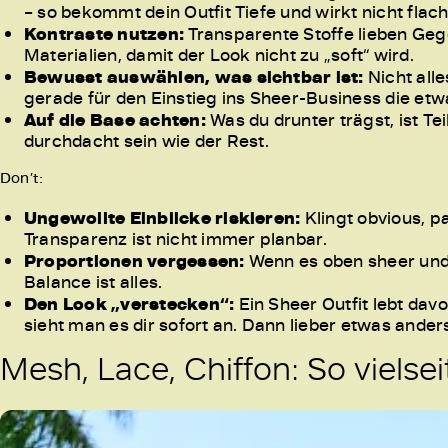
– so bekommt dein Outfit Tiefe und wirkt nicht flach
Kontraste nutzen:
Transparente Stoffe lieben Geg
Materialien, damit der Look nicht zu „soft“ wird.
Bewusst auswählen, was sichtbar ist:
Nicht alle
gerade für den Einstieg ins Sheer-Business die etw
Auf die Base achten:
Was du drunter trägst, ist Tei
durchdacht sein wie der Rest.
Don’t:
Ungewollte Einblicke riskieren:
Klingt obvious, p
Transparenz ist nicht immer planbar.
Proportionen vergessen:
Wenn es oben sheer und 
Balance ist alles.
Den Look „verstecken“:
Ein Sheer Outfit lebt dav
sieht man es dir sofort an. Dann lieber etwas ander
Mesh, Lace, Chiffon: So vielsei