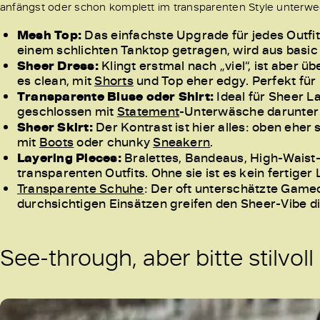
anfängst oder schon komplett im transparenten Style unterweg
Mesh Top:
Das einfachste Upgrade für jedes Outfi
einem schlichten Tanktop getragen, wird aus basic 
Sheer Dress:
Klingt erstmal nach „viel“, ist aber ü
es clean, mit
Shorts
und Top eher edgy. Perfekt für 
Transparente Bluse oder Shirt:
Ideal für Sheer L
geschlossen mit
Statement
-Unterwäsche darunter –
Sheer Skirt:
Der Kontrast ist hier alles: oben eher 
mit
Boots
oder chunky
Sneakern
.
Layering Pieces:
Bralettes, Bandeaus, High-Waist-
transparenten Outfits. Ohne sie ist es kein fertiger 
Transparente Schuhe
: Der oft unterschätzte Gam
durchsichtigen Einsätzen greifen den Sheer-Vibe dir
See-through, aber bitte stilvoll