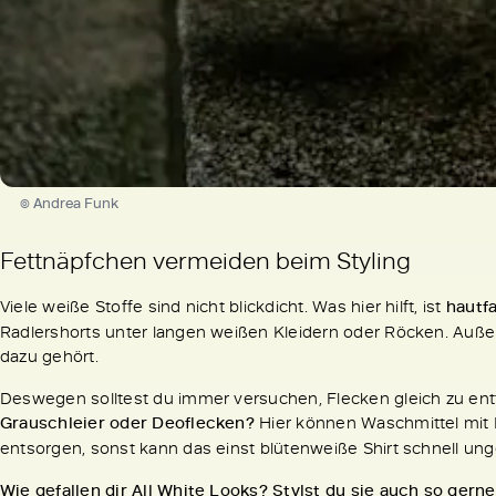
© Andrea Funk
Fettnäpfchen vermeiden beim Styling
Viele weiße Stoffe sind nicht blickdicht. Was hier hilft, ist
hautf
Radlershorts unter langen weißen Kleidern oder Röcken. Außerd
dazu gehört.
Deswegen solltest du immer versuchen, Flecken gleich zu ent
Grauschleier oder Deoflecken?
Hier können Waschmittel mit B
entsorgen, sonst kann das einst blütenweiße Shirt schnell ung
Wie gefallen dir All White Looks? Stylst du sie auch so ger