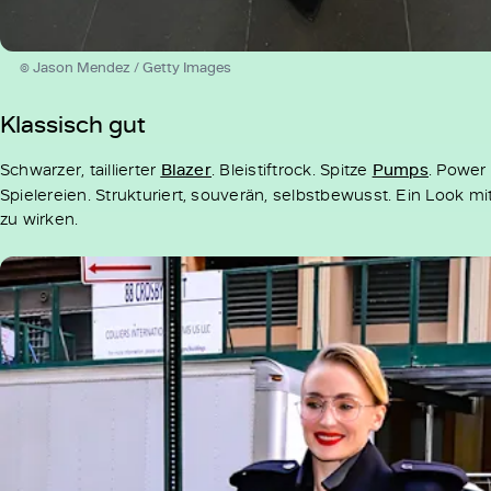
© Jason Mendez / Getty Images
Klassisch gut
Schwarzer, taillierter
Blazer
. Bleistiftrock. Spitze
Pumps
. Power
Spielereien. Strukturiert, souverän, selbstbewusst. Ein Look m
zu wirken.