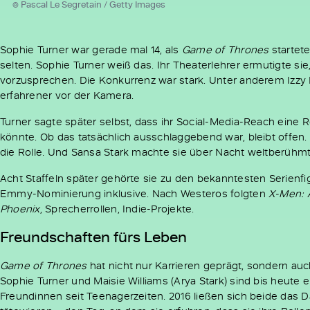
© Pascal Le Segretain / Getty Images
Sophie Turner war gerade mal 14, als
Game of Thrones
startete.
selten. Sophie Turner weiß das. Ihr Theaterlehrer ermutigte sie
vorzusprechen. Die Konkurrenz war stark. Unter anderem Izzy M
erfahrener vor der Kamera.
Turner sagte später selbst, dass ihr Social-Media-Reach eine R
könnte. Ob das tatsächlich ausschlaggebend war, bleibt offen.
die Rolle. Und Sansa Stark machte sie über Nacht weltberühmt
Acht Staffeln später gehörte sie zu den bekanntesten Serienfi
Emmy-Nominierung inklusive. Nach Westeros folgten
X-Men: 
Phoenix
, Sprecherrollen, Indie-Projekte.
Freundschaften fürs Leben
Game of Thrones
hat nicht nur Karrieren geprägt, sondern au
Sophie Turner und Maisie Williams (Arya Stark) sind bis heute
Freundinnen seit Teenagerzeiten. 2016 ließen sich beide das 