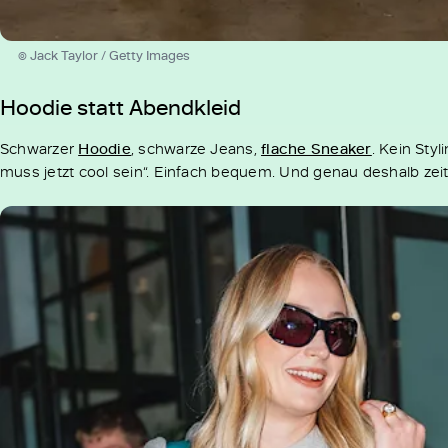
© Jack Taylor / Getty Images
Hoodie statt Abendkleid
Schwarzer
Hoodie
, schwarze Jeans,
flache Sneaker
. Kein Styl
muss jetzt cool sein“. Einfach bequem. Und genau deshalb ze