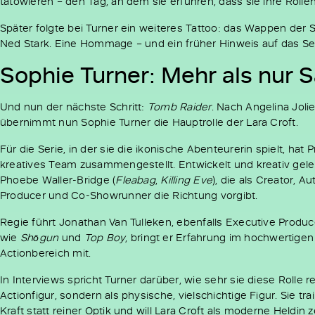
tätowieren – den Tag, an dem sie erfuhren, dass sie ihre Rol
Später folgte bei Turner ein weiteres Tattoo: das Wappen der St
Ned Stark. Eine Hommage – und ein früher Hinweis auf das Ser
Sophie Turner: Mehr als nur 
Und nun der nächste Schritt:
Tomb Raider
. Nach Angelina Jolie
übernimmt nun Sophie Turner die Hauptrolle der Lara Croft.
Für die Serie, in der sie die ikonische Abenteurerin spielt, hat 
kreatives Team zusammengestellt. Entwickelt und kreativ gelei
Phoebe Waller-Bridge (
Fleabag
,
Killing Eve
), die als Creator, A
Producer und Co-Showrunner die Richtung vorgibt.
Regie führt Jonathan Van Tulleken, ebenfalls Executive Produc
wie
Shōgun
und
Top Boy
, bringt er Erfahrung im hochwertige
Actionbereich mit.
In Interviews spricht Turner darüber, wie sehr sie diese Rolle re
Actionfigur, sondern als physische, vielschichtige Figur. Sie trai
Kraft statt reiner Optik und will Lara Croft als moderne Heldin