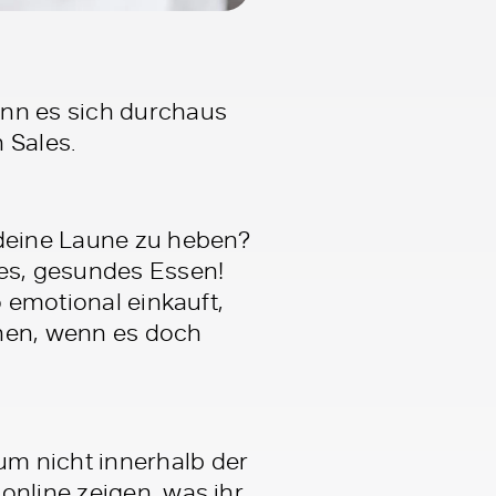
nn es sich durchaus
 Sales.
 deine Laune zu heben?
res, gesundes Essen!
o emotional einkauft,
schen, wenn es doch
m nicht innerhalb der
online zeigen, was ihr