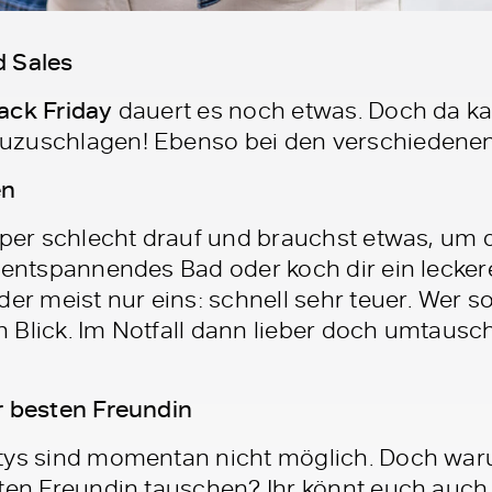
d Sales
ack Friday
dauert es noch etwas. Doch da ka
uzuschlagen! Ebenso bei den verschiedenen
en
super schlecht drauf und brauchst etwas, um
n entspannendes Bad oder koch dir ein lecke
der meist nur eins: schnell sehr teuer. Wer s
len Blick. Im Notfall dann lieber doch umtau
r besten Freundin
tys sind momentan nicht möglich. Doch waru
sten Freundin tauschen? Ihr könnt euch auch 