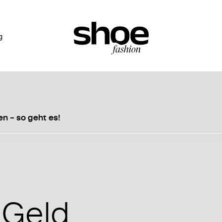
g
n – so geht es!
 Geld