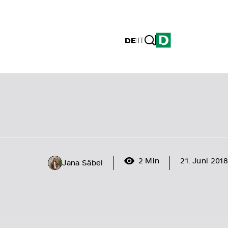
DE
|
IT
2 Min
21. Juni 2018
Jana Säbel