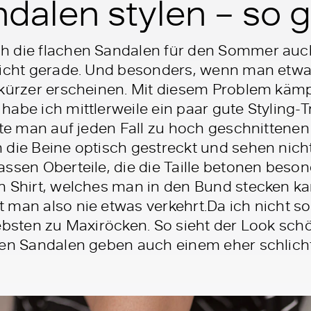
dalen stylen – so g
 die flachen Sandalen für den Sommer auch
icht gerade. Und besonders, wenn man etwas k
 kürzer erscheinen. Mit diesem Problem kämp
abe ich mittlerweile ein paar gute Styling-T
llte man auf jeden Fall zu hoch geschnittene
 die Beine optisch gestreckt und sehen nich
ssen Oberteile, die die Taille betonen beson
n Shirt, welches man in den Bund stecken k
 man also nie etwas verkehrt.Da ich nicht so
iebsten zu Maxiröcken. So sieht der Look sc
sen Sandalen geben auch einem eher schlich