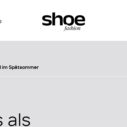
g
d im Spätsommer
 als