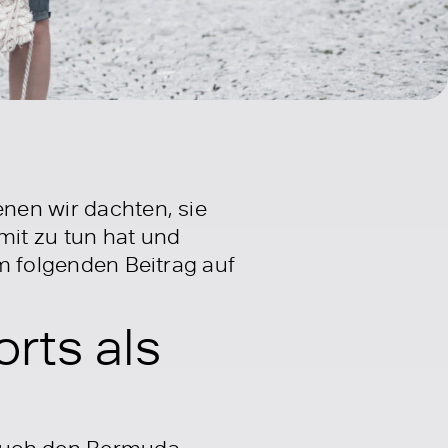
enen wir dachten, sie
it zu tun hat und
im folgenden Beitrag auf
rts als
e auch den Bermuda-