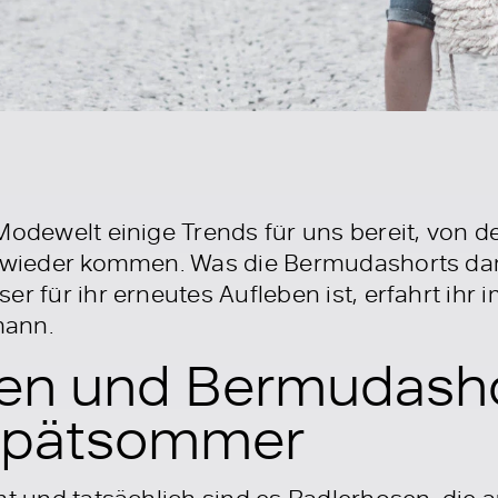
Modewelt einige Trends für uns bereit, von d
e wieder kommen. Was die Bermudashorts dam
er für ihr erneutes Aufleben ist, erfahrt ihr 
mann.
en und Bermudasho
Spätsommer
mmt und tatsächlich sind es Radlerhosen, di