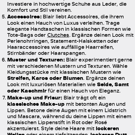
Investiere in hochwertige Schuhe aus Leder, die
Komfort und Stil vereinen.
Accessoires:
Blair liebt Accessoires, die ihrem
Look einen Hauch von Luxus verleihen. Trage
elegante Handtaschen in klassischen Formen wie
Tote-Bags oder
Clutches
. Ergänze deinen Look mit
Perlenohrringen, Statement-Halsketten oder
Haaraccessoires wie auffällige Haarreifen,
Stirnbänder oder Haarspangen.
Muster und Texturen:
Blair experimentiert gerne
mit verschiedenen Mustern und Texturen. Wähle
Kleidungsstücke mit klassischen Mustern wie
Streifen, Karos oder Blumen
. Ergänze deinen
Look mit luxuriösen Materialien wie
Seide, Samt
oder Kaschmir
für einen Hauch von Eleganz.
Make-up und Frisur:
Blair trägt oft ein
klassisches Make-up
mit betonten Augen und
Lippen. Betone deine Augen mit einem Lidstrich
und Mascara, während du deine Lippen mit einem
klassischen Lippenstift in Rot oder Rosé
akzentuierst. Style deine Haare mit
lockeren
Wellen
oder einem tiefsitzenden,
lockeren Dutt