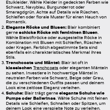
Etuikleider. Wähle Kleider in gedeckten Farben wie
Schwarz, Navyblau, Burgunderrot oder
Smaragdgrün. Achte auf Details wie Rüschen,
Schleifen oder florale Muster für einen Hauch von
Romantik.
Elegante Röcke und Blusen:
Blair kombiniert
gerne
schicke Röcke mit femininen Blusen
.
Wähle Bleistiftröcke oder ausgestellte Röcke in
Kombination mit Blusen mit Schleifen, Rüschen
oder Kragen. Farblich abgestimmte Sets sind
ebenfalls ein charakteristisches Merkmal ihres
Stils.
Trenchcoats und Mäntel:
Blair ist oft in
klassischen
Trenchcoats
oder eleganten Mänteln
zu sehen. Investiere in hochwertige Mäntel in
neutralen Farben wie Schwarz, Beige oder Grau,
die zu verschiedenen Outfits passen und deinem
Look eine zeitlose Eleganz verleihen.
Schuhe:
Blair trägt gerne
elegante Schuhe wie
Pumps oder Ballerinas
. Wähle Schuhe mit feinen
Details wie Schleifen, Schnallen oder Spitzen, um
deinem Look eine verspielte Note zu verleihen.