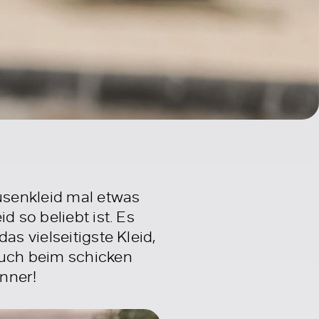
usenkleid mal etwas
d so beliebt ist. Es
as vielseitigste Kleid,
auch beim schicken
önner!