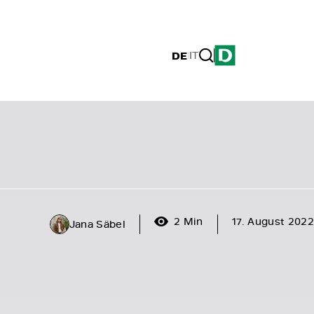
DE
|
IT
2 Min
17. August 2022
Jana Säbel