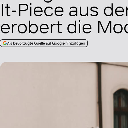
It-Piece aus d
erobert die Mo
Als bevorzugte Quelle auf Google hinzufügen