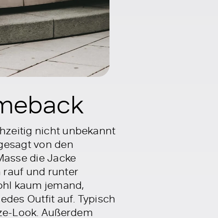
omeback
chzeitig nicht unbekannt
 gesagt von den
 Masse die Jacke
 rauf und runter
wohl kaum jemand,
edes Outfit auf. Typisch
size-Look. Außerdem