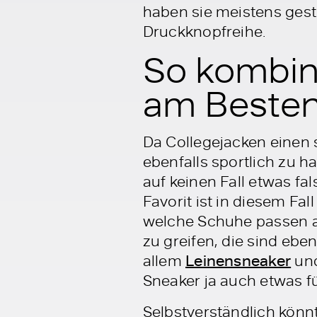
haben sie meistens ges
Druckknopfreihe.
So kombini
am Beste
Da Collegejacken einen s
ebenfalls sportlich zu h
auf keinen Fall etwas fa
Favorit ist in diesem Fall
welche Schuhe passen a
zu greifen, die sind eben
allem
Leinensneaker
un
Sneaker ja auch etwas f
Selbstverständlich könn