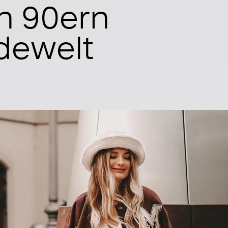
en 90ern
dewelt