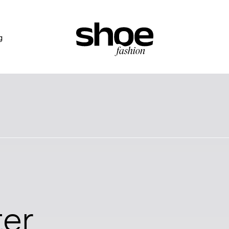
g
ter