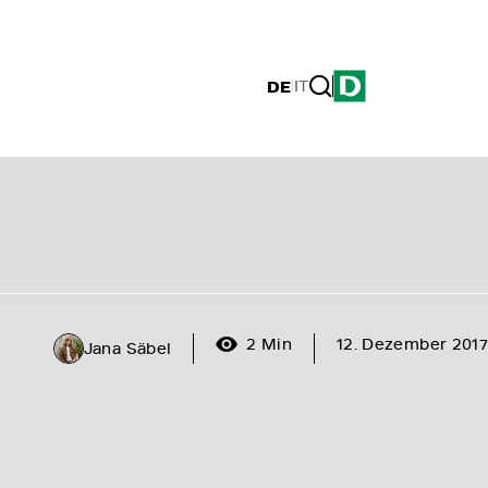
DE
|
IT
2 Min
12. Dezember 2017
Jana Säbel