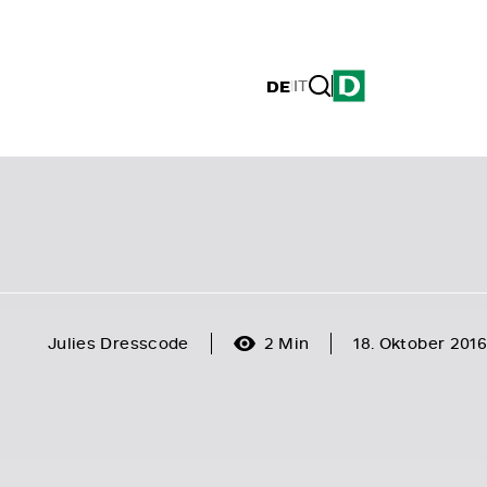
DE
|
IT
Julies Dresscode
2 Min
18. Oktober 2016