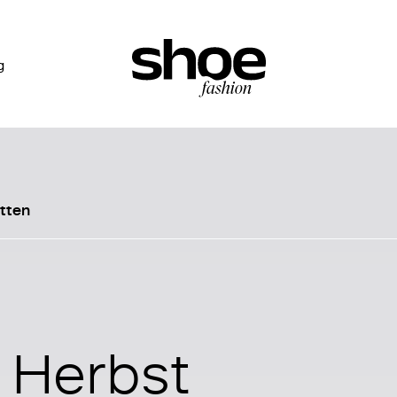
g
etten
n Herbst