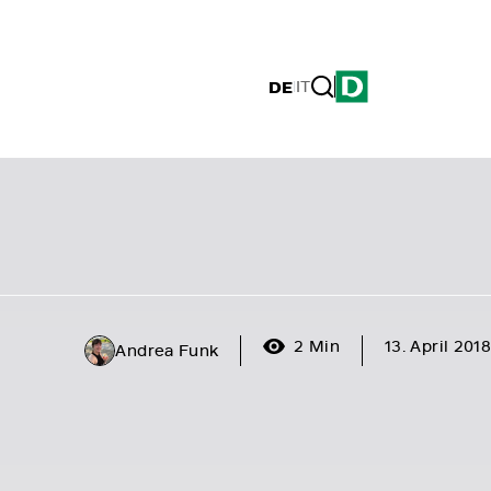
DE
|
IT
2 Min
13. April 2018
Andrea Funk