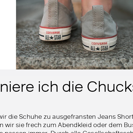
niere ich die Chuck
wir die Schuhe zu ausgefransten Jeans Short
 wir sie frech zum Abendkleid oder dem Bus
he passen immer. Durch alle Gesellschaftssc