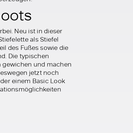
Boots
ei. Neu ist in dieser
efelette als Stiefel
eil des Fußes sowie die
nd. Die typischen
en gewichen und machen
deswegen jetzt noch
oder einem Basic Look
nationsmöglichkeiten