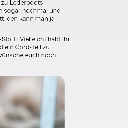
t zu Lederboots
uch sogar nochmal und
tt, den kann man ja
toff? Vielleicht habt ihr
t ein Cord-Teil zu
 wünsche euch noch