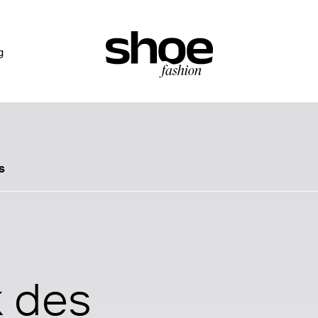
g
s
 des