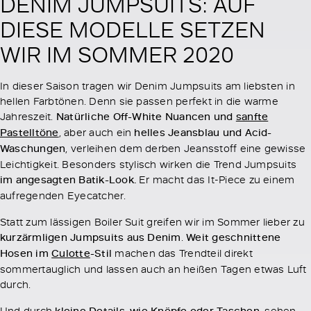
DENIM JUMPSUITS: AUF
DIESE MODELLE SETZEN
WIR IM SOMMER 2020
In dieser Saison tragen wir Denim Jumpsuits am liebsten in
hellen Farbtönen. Denn sie passen perfekt in die warme
Jahreszeit.
Natürliche Off-White Nuancen und
sanfte
Pastelltöne
, aber auch ein
helles Jeansblau und Acid-
Waschungen
, verleihen dem derben Jeansstoff eine gewisse
Leichtigkeit. Besonders stylisch wirken die Trend Jumpsuits
im angesagten Batik-Look.
Er macht das It-Piece zu einem
aufregenden Eyecatcher.
Statt zum lässigen Boiler Suit greifen wir im Sommer lieber zu
kurzärmligen Jumpsuits aus Denim
.
Weit geschnittene
Hosen im
Culotte
-Stil
machen das Trendteil direkt
sommertauglich und lassen auch an heißen Tagen etwas Luft
durch.
Und durch
kleine Details, wie Knöpfe oder Taschen
, sehen