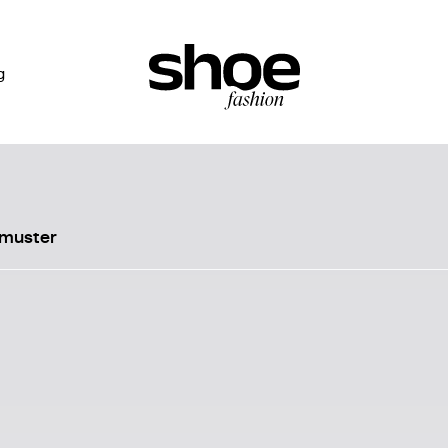
g
nmuster