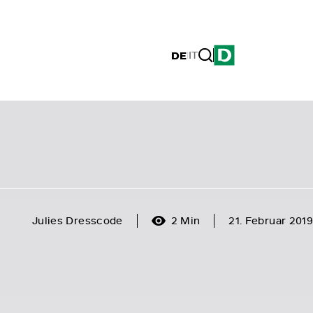
DE
|
IT
Julies Dresscode
2 Min
21. Februar 2019