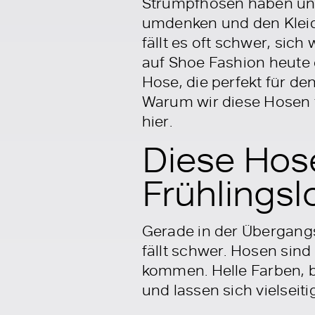
Strumpfhosen haben uns 
umdenken und den Kleide
fällt es oft schwer, sic
auf Shoe Fashion heute e
Hose, die perfekt für den
Warum wir diese Hosen t
hier.
Diese Hose
Frühlingsl
Gerade in der Übergangsz
fällt schwer. Hosen sin
kommen. Helle Farben, b
und lassen sich vielseit