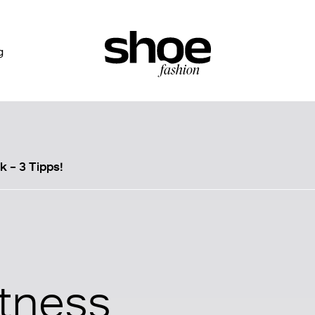
g
 – 3 Tipps!
tness