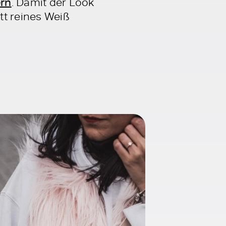
ern
. Damit der Look
tt reines Weiß