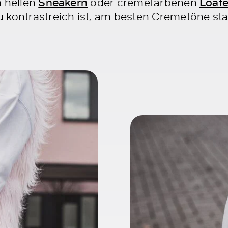
n hellen
Sneakern
oder cremefarbenen
Loaf
 kontrastreich ist, am besten Cremetöne sta