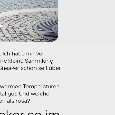
Ich habe mir vor
eine kleine Sammlung
Sneaker schon seit über
den warmen Temperaturen
tal gut. Und welche
en als rosa?
aker so im