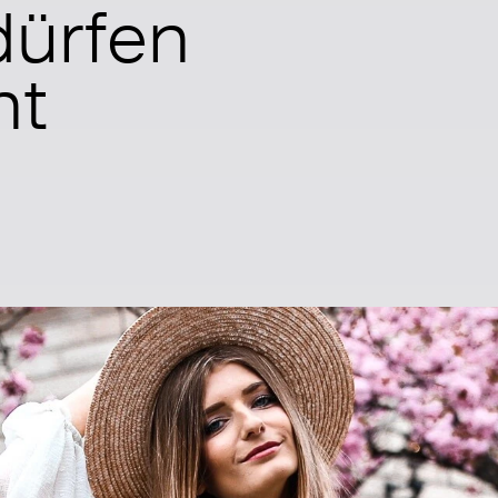
dürfen
ht