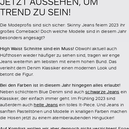
JETZT AUSSEHEN, UM
TREND ZU SEIN!
Die Modeprofis sind sich sicher: Skinny Jeans feiern 2023 ihr
großes Comeback! Doch welche Modelle sind in diesem Jahr
besonders angesagt?
High Waist Schnitte sind ein Muss!
Obwohl aktuell auch
Hüfthosen wieder häufiger zu sehen sind, tragen wir enge
Jeans weiterhin am liebsten mit einem hohen Bund. Das
verleiht dem Denim Klassiker einen modernen Look und
betont die Figur.
Bei den Farben ist in diesem Jahr hingegen alles erlaubt!
Neben schlichtem Blue Denim sind auch
schwarze Jeans
ein
Klassiker, der einfach immer geht. Im Frühling 2023 sind
außerdem auch
helle Jeans
ein tolles It-Piece. Und Jeans in
sanften Pastelltönen und Modelle in knalligen Farben machen
die Hosen jetzt zu einem atemberaubenden Hingucker!
Auf Komfort wollen wir aber dennoch nicht verzichten!
Enge