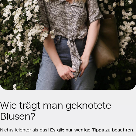
Wie trägt man geknotete
Blusen?
Nichts leichter als das!
Es gilt nur wenige Tipps zu beachten
: