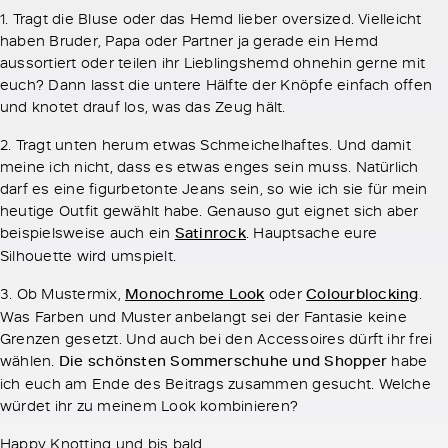
1. Tragt die Bluse oder das Hemd lieber oversized. Vielleicht
haben Bruder, Papa oder Partner ja gerade ein Hemd
aussortiert oder teilen ihr Lieblingshemd ohnehin gerne mit
euch? Dann lasst die untere Hälfte der Knöpfe einfach offen
und knotet drauf los, was das Zeug hält.
2. Tragt unten herum etwas Schmeichelhaftes. Und damit
meine ich nicht, dass es etwas enges sein muss. Natürlich
darf es eine figurbetonte Jeans sein, so wie ich sie für mein
heutige Outfit gewählt habe. Genauso gut eignet sich aber
beispielsweise auch ein
Satinrock
. Hauptsache eure
Silhouette wird umspielt.
3. Ob Mustermix,
Monochrome Look
oder
Colourblocking
.
Was Farben und Muster anbelangt sei der Fantasie keine
Grenzen gesetzt. Und auch bei den Accessoires dürft ihr frei
wählen.
Die schönsten Sommerschuhe und Shopper
habe
ich euch am Ende des Beitrags zusammen gesucht. Welche
würdet ihr zu meinem Look kombinieren?
Happy Knotting und bis bald,