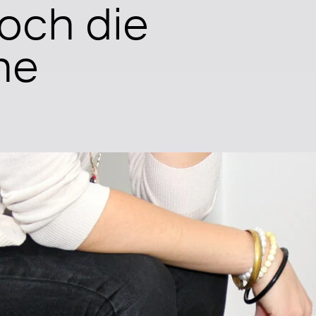
noch die
he