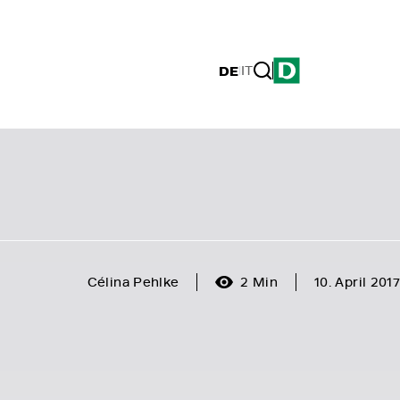
DE
|
IT
Célina Pehlke
2 Min
10. April 2017